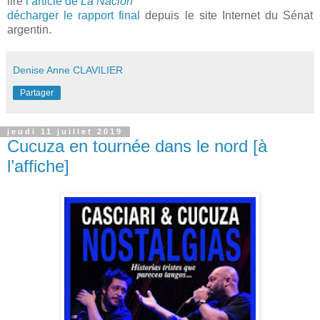
lire
l’article de
La Nación
décharger le rapport final
depuis le site Internet du Sénat
argentin.
Denise Anne CLAVILIER
Partager
jeudi 11 juillet 2019
Cucuza en tournée dans le nord [à
l’affiche]